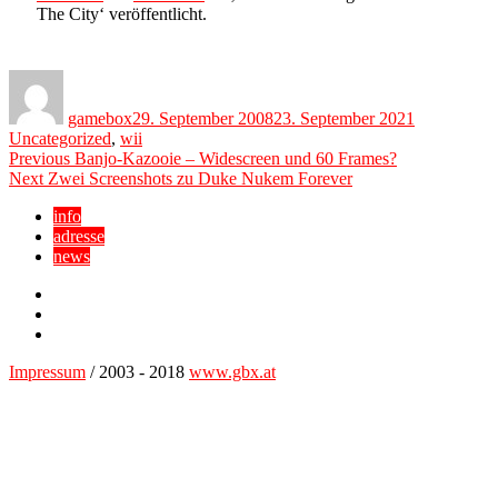
The City‘ veröffentlicht.
Author
Posted
Categories
on
gamebox
29. September 2008
23. September 2021
Uncategorized
,
wii
Beitragsnavigation
Previous
Previous
Banjo-Kazooie – Widescreen und 60 Frames?
Next
post:
Next
Zwei Screenshots zu Duke Nukem Forever
post:
info
adresse
news
Facebook
YouTube
Twitter
Impressum
/ 2003 - 2018
www.gbx.at