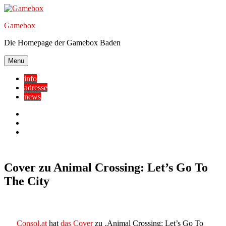
Skip
to
Gamebox
content
Die Homepage der Gamebox Baden
Menu
info
adresse
news
Facebook
YouTube
Twitter
Cover zu Animal Crossing: Let’s Go To
The City
Consol.at
hat
das Cover
zu ‚Animal Crossing: Let’s Go To