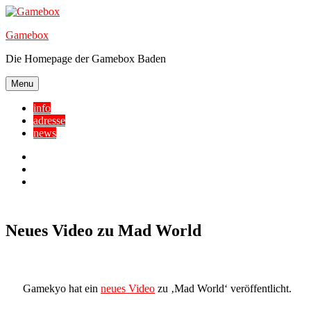
Skip
to
Gamebox
content
Die Homepage der Gamebox Baden
Menu
info
adresse
news
Facebook
YouTube
Twitter
Neues Video zu Mad World
Gamekyo hat ein
neues Video
zu ‚Mad World‘ veröffentlicht.