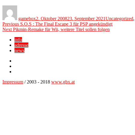
Author
Posted
Categories
on
gamebox
2. Oktober 2008
23. September 2021
Uncategorized
Beitragsnavigation
Previous
Previous
S.O.S : The Final Escape 3 für PSP angekündigt
Next
post:
Next
Pikmin-Remake für Wii, weitere Titel sollen folgen
post:
info
adresse
news
Facebook
YouTube
Twitter
Impressum
/ 2003 - 2018
www.gbx.at