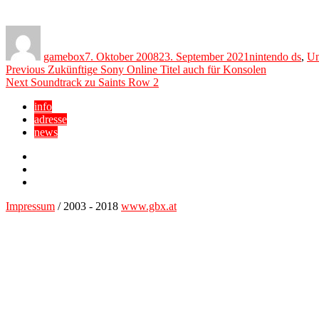
Author
Posted
Categories
on
gamebox
7. Oktober 2008
23. September 2021
nintendo ds
,
Un
Beitragsnavigation
Previous
Previous
Zukünftige Sony Online Titel auch für Konsolen
Next
post:
Next
Soundtrack zu Saints Row 2
post:
info
adresse
news
Facebook
YouTube
Twitter
Impressum
/ 2003 - 2018
www.gbx.at