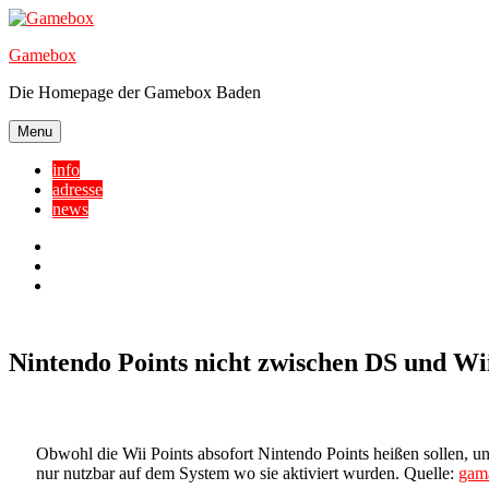
Skip
to
Gamebox
content
Die Homepage der Gamebox Baden
Menu
info
adresse
news
Facebook
YouTube
Twitter
Nintendo Points nicht zwischen DS und Wi
Obwohl die Wii Points absofort Nintendo Points heißen sollen, u
nur nutzbar auf dem System wo sie aktiviert wurden. Quelle:
gam