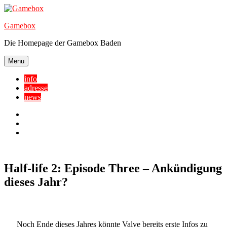
Skip
to
Gamebox
content
Die Homepage der Gamebox Baden
Menu
info
adresse
news
Facebook
YouTube
Twitter
Half-life 2: Episode Three – Ankündigung
dieses Jahr?
Noch Ende dieses Jahres könnte Valve bereits erste Infos zu