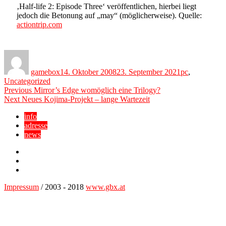
‚Half-life 2: Episode Three‘ veröffentlichen, hierbei liegt
jedoch die Betonung auf „may“ (möglicherweise). Quelle:
actiontrip.com
Author
Posted
Categories
on
gamebox
14. Oktober 2008
23. September 2021
pc
,
Uncategorized
Beitragsnavigation
Previous
Previous
Mirror’s Edge womöglich eine Trilogy?
Next
post:
Next
Neues Kojima-Projekt – lange Wartezeit
post:
info
adresse
news
Facebook
YouTube
Twitter
Impressum
/ 2003 - 2018
www.gbx.at