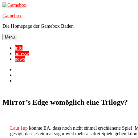
Skip
to
Gamebox
content
Die Homepage der Gamebox Baden
Menu
info
adresse
news
Facebook
YouTube
Twitter
Mirror’s Edge womöglich eine Trilogy?
Laut 1up
könnte EA, dass noch nicht einmal erschienene Spiel ‚M
gesagt, dass es einmal sogar weit mehr als drei Spiele geben könn