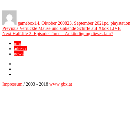
Author
Posted
Categories
on
gamebox
14. Oktober 2008
23. September 2021
pc
,
playstatio
Beitragsnavigation
Previous
Previous
Verrückte Mäuse und sinkende Schiffe auf Xbox LIVE
Next
post:
Next
Half-life 2: Episode Three – Ankündigung dieses Jahr?
post:
info
adresse
news
Facebook
YouTube
Twitter
Impressum
/ 2003 - 2018
www.gbx.at