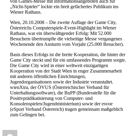
von Games-Messe mit Informationsangeboten auch für
„Nicht-Spieler“ lockte ein breit gefächertes Publikum ins
Wiener Rathaus.
Wien, 20.10.2008 – Die zweite Auflage der Game City,
Österreichs Computerspiele-Event-Highlight im Wiener
Rathaus, war ein überwältigender Erfolg: Mit 52.000
Besuchern übertrumpfte die vielseitige Messe vergangenes
Wochenende den Ansturm vom Vorjahr (25.000 Besucher).
Basis dieses Erfolgs ist die breite Kooperation, die hinter der
Game City steckt und für ein umfassendes Programm sorgte.
Die Game City wird in einer weltweit einzigartigen
Kooperation von der Stadt Wien in enger Zusammenarbeit
mit anderen öffentlichen Einrichtungen,
Jugendorganisationen sowie der Industrie veranstaltet.
wienXtra, der ÖVUS (Österreichischer Verband für
Unterhaltungssoftware), die BuPP (Bundesstelle für die
Positivprädikatisierung von Computer- und
Konsolenspielen/Jugendministerium) sowie der esvoe
(eSport Verband Österreich) tragen gemeinsam maßgeblich
zum Gelingen bei.
Author
Posted
Categories