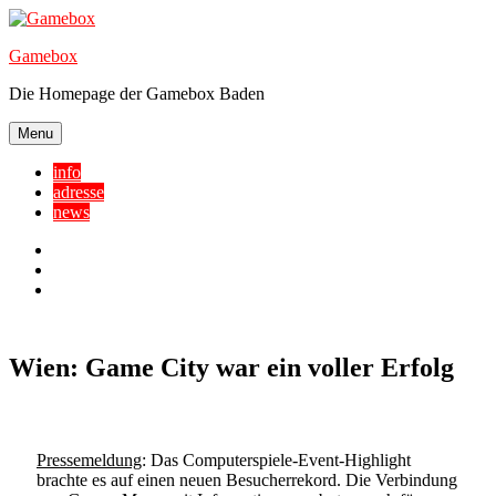
Skip
to
Gamebox
content
Die Homepage der Gamebox Baden
Menu
info
adresse
news
Facebook
YouTube
Twitter
Wien: Game City war ein voller Erfolg
Pressemeldung
: Das Computerspiele-Event-Highlight
brachte es auf einen neuen Besucherrekord. Die Verbindung