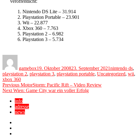
veröffentlicht:
Nintendo DS Lite – 31.914
Playstation Portable – 23.901
Wii – 22.877
Xbox 360 – 7.763
Playstation 2 – 6.982
Playstation 3 – 5.734
Author
Posted
Categories
on
gamebox
19. Oktober 2008
23. September 2021
nintendo ds
,
playstation 2
,
playstation 3
,
playstation portable
,
Uncategorized
,
wii
,
xbox 360
Beitragsnavigation
Previous
Previous
MotorStorm: Pacific Rift – Video Review
Next
post:
Next
Wien: Game City war ein voller Erfolg
post:
info
adresse
news
Facebook
YouTube
Twitter