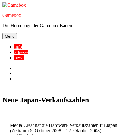
Skip
to
Gamebox
content
Die Homepage der Gamebox Baden
Menu
info
adresse
news
Facebook
YouTube
Twitter
Neue Japan-Verkaufszahlen
Media-Creat hat die Hardware-Verkaufszahlen für Japan
(Zeitraum 6. Oktober 2008 – 12. Oktober 2008)