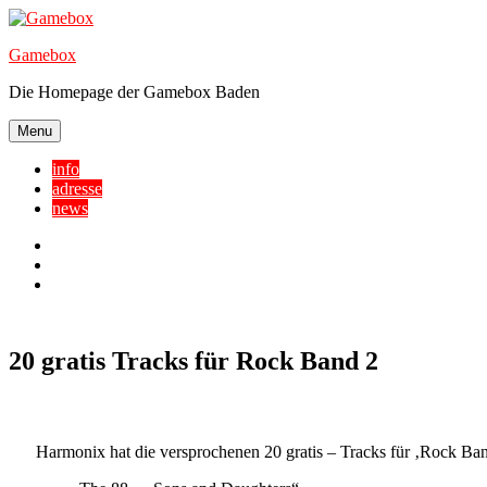
Skip
to
Gamebox
content
Die Homepage der Gamebox Baden
Menu
info
adresse
news
Facebook
YouTube
Twitter
20 gratis Tracks für Rock Band 2
Harmonix hat die versprochenen 20 gratis – Tracks für ‚Rock Ban