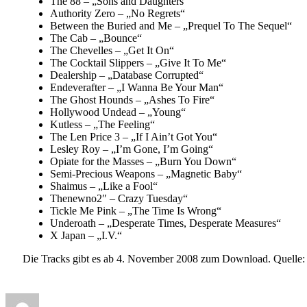
The 88 – „Sons and Daughters“
Authority Zero – „No Regrets“
Between the Buried and Me – „Prequel To The Sequel“
The Cab – „Bounce“
The Chevelles – „Get It On“
The Cocktail Slippers – „Give It To Me“
Dealership – „Database Corrupted“
Endeverafter – „I Wanna Be Your Man“
The Ghost Hounds – „Ashes To Fire“
Hollywood Undead – „Young“
Kutless – „The Feeling“
The Len Price 3 – „If I Ain’t Got You“
Lesley Roy – „I’m Gone, I’m Going“
Opiate for the Masses – „Burn You Down“
Semi-Precious Weapons – „Magnetic Baby“
Shaimus – „Like a Fool“
Thenewno2″ – Crazy Tuesday“
Tickle Me Pink – „The Time Is Wrong“
Underoath – „Desperate Times, Desperate Measures“
X Japan – „I.V.“
Die Tracks gibt es ab 4. November 2008 zum Download. Quelle
Author
Posted
Categories