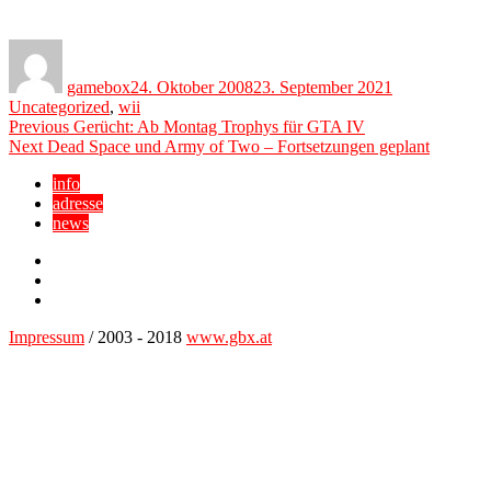
Author
Posted
Categories
on
gamebox
24. Oktober 2008
23. September 2021
Uncategorized
,
wii
Beitragsnavigation
Previous
Previous
Gerücht: Ab Montag Trophys für GTA IV
Next
post:
Next
Dead Space und Army of Two – Fortsetzungen geplant
post:
info
adresse
news
Facebook
YouTube
Twitter
Impressum
/ 2003 - 2018
www.gbx.at