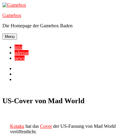
Skip
to
Gamebox
content
Die Homepage der Gamebox Baden
Menu
info
adresse
news
Facebook
YouTube
Twitter
US-Cover von Mad World
Kotaku
hat das
Cover
der US-Fassung von Mad World
veröffentlicht.