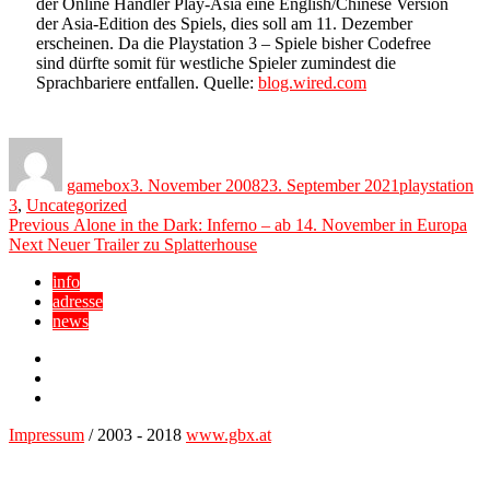
der Online Händler Play-Asia eine English/Chinese Version
der Asia-Edition des Spiels, dies soll am 11. Dezember
erscheinen. Da die Playstation 3 – Spiele bisher Codefree
sind dürfte somit für westliche Spieler zumindest die
Sprachbariere entfallen. Quelle:
blog.wired.com
Author
Posted
Categories
on
gamebox
3. November 2008
23. September 2021
playstation
3
,
Uncategorized
Beitragsnavigation
Previous
Previous
Alone in the Dark: Inferno – ab 14. November in Europa
Next
post:
Next
Neuer Trailer zu Splatterhouse
post:
info
adresse
news
Facebook
YouTube
Twitter
Impressum
/ 2003 - 2018
www.gbx.at