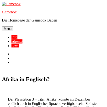
Skip
to
Gamebox
content
Die Homepage der Gamebox Baden
Menu
info
adresse
news
Facebook
YouTube
Twitter
Afrika in Englisch?
Der Playstation 3 – Titel ‚Afrika‘ könnte im Dezember
endlich auch in Englischer-Sprache verfügbar sein. So listet