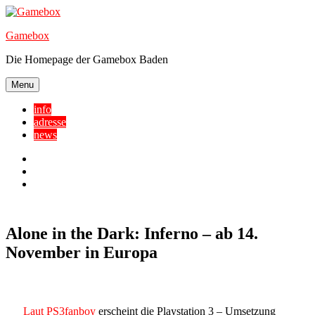
Skip
to
Gamebox
content
Die Homepage der Gamebox Baden
Menu
info
adresse
news
Facebook
YouTube
Twitter
Alone in the Dark: Inferno – ab 14.
November in Europa
Laut PS3fanboy
erscheint die Playstation 3 – Umsetzung