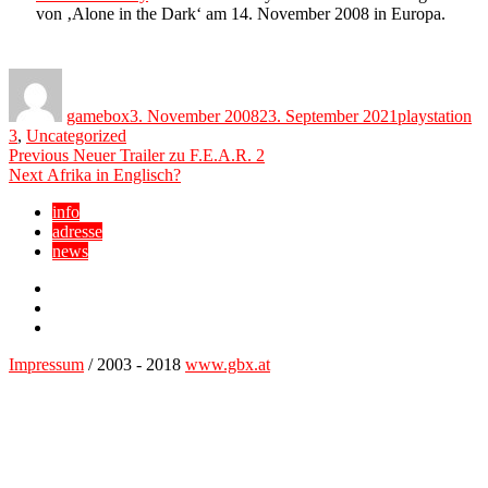
von ‚Alone in the Dark‘ am 14. November 2008 in Europa.
Author
Posted
Categories
on
gamebox
3. November 2008
23. September 2021
playstation
3
,
Uncategorized
Beitragsnavigation
Previous
Previous
Neuer Trailer zu F.E.A.R. 2
Next
post:
Next
Afrika in Englisch?
post:
info
adresse
news
Facebook
YouTube
Twitter
Impressum
/ 2003 - 2018
www.gbx.at