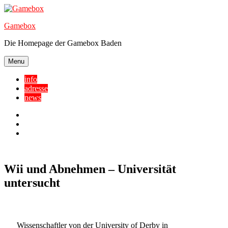
Skip
to
Gamebox
content
Die Homepage der Gamebox Baden
Menu
info
adresse
news
Facebook
YouTube
Twitter
Wii und Abnehmen – Universität
untersucht
Wissenschaftler von der University of Derby in