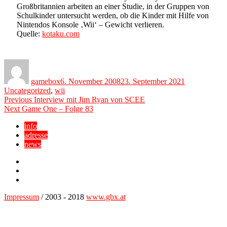
Großbritannien arbeiten an einer Studie, in der Gruppen von
Schulkinder untersucht werden, ob die Kinder mit Hilfe von
Nintendos Konsole ‚Wii‘ – Gewicht verlieren.
Quelle:
kotaku.com
Author
Posted
Categories
on
gamebox
6. November 2008
23. September 2021
Uncategorized
,
wii
Beitragsnavigation
Previous
Previous
Interview mit Jim Ryan von SCEE
Next
post:
Next
Game One – Folge 83
post:
info
adresse
news
Facebook
YouTube
Twitter
Impressum
/ 2003 - 2018
www.gbx.at