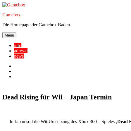
Skip
to
Gamebox
content
Die Homepage der Gamebox Baden
Menu
info
adresse
news
Facebook
YouTube
Twitter
Dead Rising für Wii – Japan Termin
In Japan soll die Wii-Umsetzung des Xbox 360 – Spieles ‚
Dead R