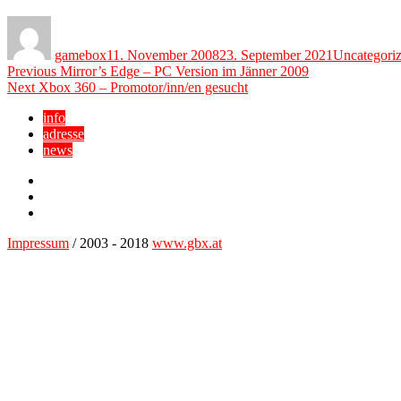
Author
Posted
Categories
on
gamebox
11. November 2008
23. September 2021
Uncategori
Beitragsnavigation
Previous
Previous
Mirror’s Edge – PC Version im Jänner 2009
Next
post:
Next
Xbox 360 – Promotor/inn/en gesucht
post:
info
adresse
news
Facebook
YouTube
Twitter
Impressum
/ 2003 - 2018
www.gbx.at