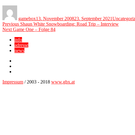
Author
Posted
Categories
on
gamebox
13. November 2008
23. September 2021
Uncategori
Beitragsnavigation
Previous
Previous
Shaun White Snowboarding: Road Trip – Interview
Next
post:
Next
Game One – Folge 84
post:
info
adresse
news
Facebook
YouTube
Twitter
Impressum
/ 2003 - 2018
www.gbx.at