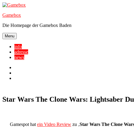
Skip
to
Gamebox
content
Die Homepage der Gamebox Baden
Menu
info
adresse
news
Facebook
YouTube
Twitter
Star Wars The Clone Wars: Lightsaber Du
Gamespot hat
ein Video Review
zu ‚
Star Wars The Clone Wars