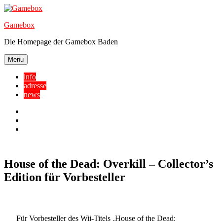
Skip
to
Gamebox
content
Die Homepage der Gamebox Baden
Menu
info
adresse
news
Facebook
YouTube
Twitter
House of the Dead: Overkill – Collector’s
Edition für Vorbesteller
Für Vorbesteller des Wii-Titels ‚House of the Dead: