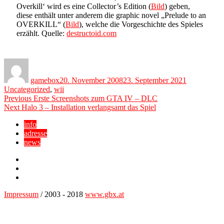
Overkill‘ wird es eine Collector’s Edition (
Bild
) geben,
diese enthält unter anderem die graphic novel „Prelude to an
OVERKILL“ (
Bild
), welche die Vorgeschichte des Spieles
erzählt. Quelle:
destructoid.com
Author
Posted
Categories
on
gamebox
20. November 2008
23. September 2021
Uncategorized
,
wii
Beitragsnavigation
Previous
Previous
Erste Screenshots zum GTA IV – DLC
Next
post:
Next
Halo 3 – Installation verlangsamt das Spiel
post:
info
adresse
news
Facebook
YouTube
Twitter
Impressum
/ 2003 - 2018
www.gbx.at