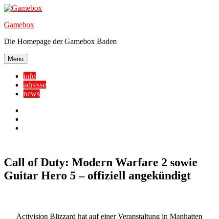
Skip
to
Gamebox
content
Die Homepage der Gamebox Baden
Menu
info
adresse
news
Facebook
YouTube
Twitter
Call of Duty: Modern Warfare 2 sowie
Guitar Hero 5 – offiziell angekündigt
Activision Blizzard hat auf einer Veranstaltung in Manhatten