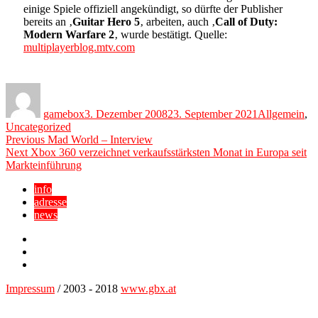
einige Spiele offiziell angekündigt, so dürfte der Publisher
bereits an ‚
Guitar Hero 5
‚ arbeiten, auch ‚
Call of Duty:
Modern Warfare 2
‚ wurde bestätigt. Quelle:
multiplayerblog.mtv.com
Author
Posted
Categories
on
gamebox
3. Dezember 2008
23. September 2021
Allgemein
,
Uncategorized
Beitragsnavigation
Previous
Previous
Mad World – Interview
Next
post:
Next
Xbox 360 verzeichnet verkaufsstärksten Monat in Europa seit
post:
Markteinführung
info
adresse
news
Facebook
YouTube
Twitter
Impressum
/ 2003 - 2018
www.gbx.at