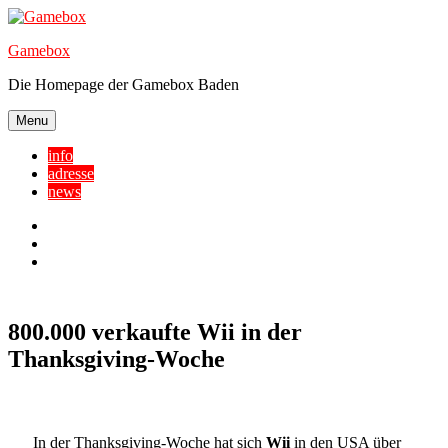
Skip
to
Gamebox
content
Die Homepage der Gamebox Baden
Menu
info
adresse
news
Facebook
YouTube
Twitter
800.000 verkaufte Wii in der
Thanksgiving-Woche
In der Thanksgiving-Woche hat sich
Wii
in den USA über