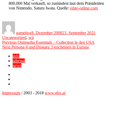
800.000 Mal verkauft, so zumindest laut dem Präsidenten
von Nintendo, Saturu Iwata. Quelle:
edge-online.com
Author
Posted
Categories
on
gamebox
8. Dezember 2008
23. September 2021
Uncategorized
,
wii
Beitragsnavigation
Previous
Previous
Onimusha Essentials – Collection in den USA
Next
post:
Next
Persona 4 und Disgaea 3 erscheinen in Europa
post:
info
adresse
news
Facebook
YouTube
Twitter
Impressum
/ 2003 - 2018
www.gbx.at