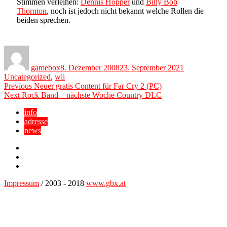
Stimmen verleihen:
Dennis Hopper
und
Billy Bob
Thornton
, noch ist jedoch nicht bekannt welche Rollen die
beiden sprechen.
Author
Posted
Categories
on
gamebox
8. Dezember 2008
23. September 2021
Uncategorized
,
wii
Beitragsnavigation
Previous
Previous
Neuer gratis Content für Far Cry 2 (PC)
Next
post:
Next
Rock Band – nächste Woche Country DLC
post:
info
adresse
news
Facebook
YouTube
Twitter
Impressum
/ 2003 - 2018
www.gbx.at