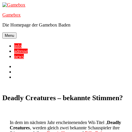
Skip
to
Gamebox
content
Die Homepage der Gamebox Baden
Menu
info
adresse
news
Facebook
YouTube
Twitter
Deadly Creatures – bekannte Stimmen?
In dem im nächsten Jahr erscheinenenden Wii-Titel ‚
Deadly
Creatures
‚ werden gleich zwei bekannte Schauspieler ihre