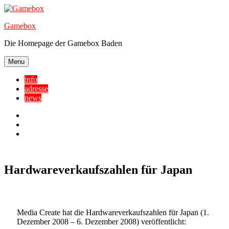
Skip
to
Gamebox
content
Die Homepage der Gamebox Baden
Menu
info
adresse
news
Facebook
YouTube
Twitter
Hardwareverkaufszahlen für Japan
Media Create hat die Hardwareverkaufszahlen für Japan (1.
Dezember 2008 – 6. Dezember 2008) veröffentlicht: