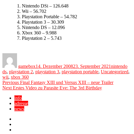
Nintendo DSi – 126.648
Wii – 56.702
Playstation Portable – 54.782
Playstation 3 – 30.309
Nintendo DS – 12.096
Xbox 360 – 9.988
Playstation 2 – 5.743
Author
Posted
Categories
on
gamebox
14. Dezember 2008
23. September 2021
nintendo
ds
,
playstation 2
,
playstation 3
,
playstation portable
,
Uncategorized
,
wii
,
xbox 360
Beitragsnavigation
Previous
Previous
Final Fantasy XIII und Versus XIII – neue Trailer
Next
post:
Next
Erstes Video zu Parasite Eve: The 3rd Birthday
post:
info
adresse
news
Facebook
YouTube
Twitter