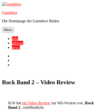
Skip
to
Gamebox
content
Die Homepage der Gamebox Baden
Menu
info
adresse
news
Facebook
YouTube
Twitter
Rock Band 2 – Video Review
IGN hat
ein Video Review
zur Wii-Version von ‚
Rock
Band 2
‚ veröffentlicht.