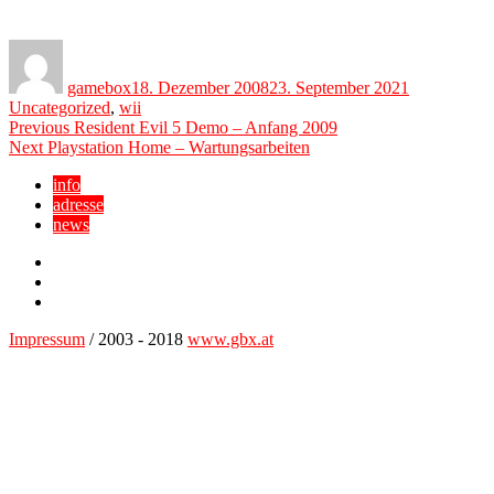
Author
Posted
Categories
on
gamebox
18. Dezember 2008
23. September 2021
Uncategorized
,
wii
Beitragsnavigation
Previous
Previous
Resident Evil 5 Demo – Anfang 2009
Next
post:
Next
Playstation Home – Wartungsarbeiten
post:
info
adresse
news
Facebook
YouTube
Twitter
Impressum
/ 2003 - 2018
www.gbx.at