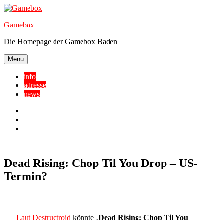
Skip
to
Gamebox
content
Die Homepage der Gamebox Baden
Menu
info
adresse
news
Facebook
YouTube
Twitter
Dead Rising: Chop Til You Drop – US-
Termin?
Laut Destructroid
könnte ‚
Dead Rising: Chop Til You