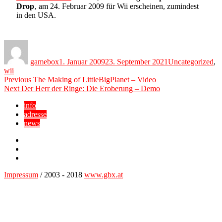
Drop
‚ am 24. Februar 2009 für Wii erscheinen, zumindest
in den USA.
Author
Posted
Categories
on
gamebox
1. Januar 2009
23. September 2021
Uncategorized
,
wii
Beitragsnavigation
Previous
Previous
The Making of LittleBigPlanet – Video
Next
post:
Next
Der Herr der Ringe: Die Eroberung – Demo
post:
info
adresse
news
Facebook
YouTube
Twitter
Impressum
/ 2003 - 2018
www.gbx.at