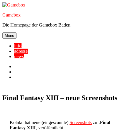
Skip
to
Gamebox
content
Die Homepage der Gamebox Baden
Menu
info
adresse
news
Facebook
YouTube
Twitter
Final Fantasy XIII – neue Screenshots
Kotaku hat neue (eingescannte)
Screenshots
zu ‚
Final
Fantasy XIII
‚ veröffentlicht.