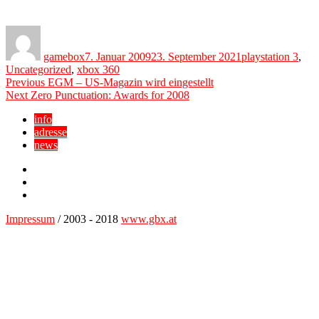
Author
Posted
Categories
on
gamebox
7. Januar 2009
23. September 2021
playstation 3
,
Uncategorized
,
xbox 360
Beitragsnavigation
Previous
Previous
EGM – US-Magazin wird eingestellt
Next
post:
Next
Zero Punctuation: Awards for 2008
post:
info
adresse
news
Facebook
YouTube
Twitter
Impressum
/ 2003 - 2018
www.gbx.at