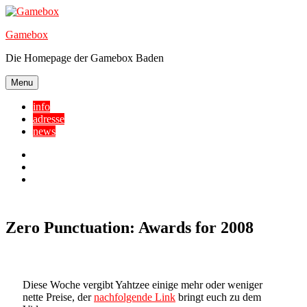
Skip
to
Gamebox
content
Die Homepage der Gamebox Baden
Menu
info
adresse
news
Facebook
YouTube
Twitter
Zero Punctuation: Awards for 2008
Diese Woche vergibt Yahtzee einige mehr oder weniger
nette Preise, der
nachfolgende Link
bringt euch zu dem