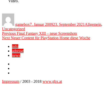
Video.
Author
Posted
Categories
on
gamebox
7. Januar 2009
23. September 2021
Allgemein
,
Uncategorized
Beitragsnavigation
Previous
Previous
Final Fantasy XIII – neue Screenshots
Next
post:
Next
Neuer Content für PlayStation Home diese Woche
post:
info
adresse
news
Facebook
YouTube
Twitter
Impressum
/ 2003 - 2018
www.gbx.at