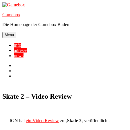
Skip
to
Gamebox
content
Die Homepage der Gamebox Baden
Menu
info
adresse
news
Facebook
YouTube
Twitter
Skate 2 – Video Review
IGN hat
ein Video Review
zu ‚
Skate 2
‚ veröffentlicht.