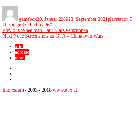
Author
Posted
Categories
on
gamebox
20. Januar 2009
23. September 2021
playstation 3
,
Uncategorized
,
xbox 360
Beitragsnavigation
Previous
Previous
Wheelman – auf März verschoben
Next
post:
Next
Neue Screenshots zu GTA – Chinatown Wars
post:
info
adresse
news
Facebook
YouTube
Twitter
Impressum
/ 2003 - 2018
www.gbx.at