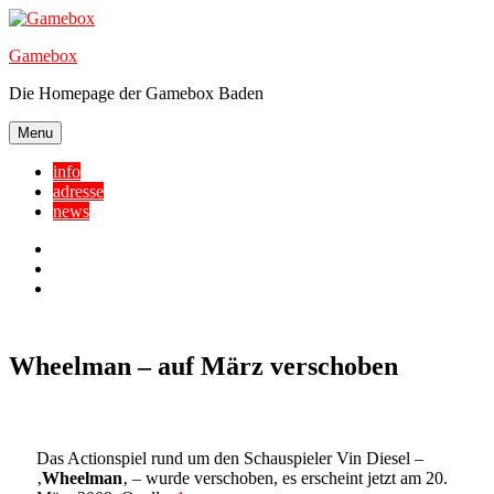
Skip
to
Gamebox
content
Die Homepage der Gamebox Baden
Menu
info
adresse
news
Facebook
YouTube
Twitter
Wheelman – auf März verschoben
Das Actionspiel rund um den Schauspieler Vin Diesel –
‚
Wheelman
‚ – wurde verschoben, es erscheint jetzt am 20.