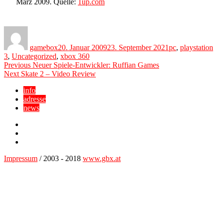
März 2009. Quelle:
1up.com
Author
Posted
Categories
on
gamebox
20. Januar 2009
23. September 2021
pc
,
playstation
3
,
Uncategorized
,
xbox 360
Beitragsnavigation
Previous
Previous
Neuer Spiele-Entwickler: Ruffian Games
Next
post:
Next
Skate 2 – Video Review
post:
info
adresse
news
Facebook
YouTube
Twitter
Impressum
/ 2003 - 2018
www.gbx.at