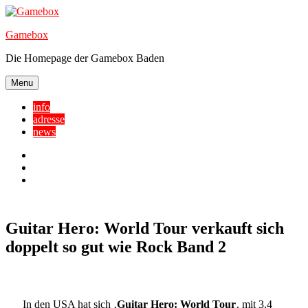
Skip
to
Gamebox
content
Die Homepage der Gamebox Baden
Menu
info
adresse
news
Facebook
YouTube
Twitter
Guitar Hero: World Tour verkauft sich
doppelt so gut wie Rock Band 2
In den USA hat sich ‚
Guitar Hero: World Tour
‚ mit 3,4