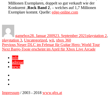
Millionen Exemplaren, doppelt so gut verkauft wie der
Konkurent ‚
Rock Band 2
‚ – welches auf 1,7 Millionen
Exemplare kommt. Quelle:
edge-online.com
Author
Posted
Categories
on
gamebox
28. Januar 2009
23. September 2021
playstation 2
,
playstation 3
,
Uncategorized
,
wii
,
xbox 360
Beitragsnavigation
Previous
Previous
Neuer DLC im Februar für Guitar Hero: World Tour
Next
post:
Next
Banjo-Tooie erscheint im April für Xbox Live Arcade
post:
info
adresse
news
Facebook
YouTube
Twitter
Impressum
/ 2003 - 2018
www.gbx.at