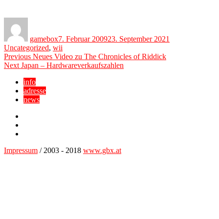
Author
Posted
Categories
on
gamebox
7. Februar 2009
23. September 2021
Uncategorized
,
wii
Beitragsnavigation
Previous
Previous
Neues Video zu The Chronicles of Riddick
Next
post:
Next
Japan – Hardwareverkaufszahlen
post:
info
adresse
news
Facebook
YouTube
Twitter
Impressum
/ 2003 - 2018
www.gbx.at