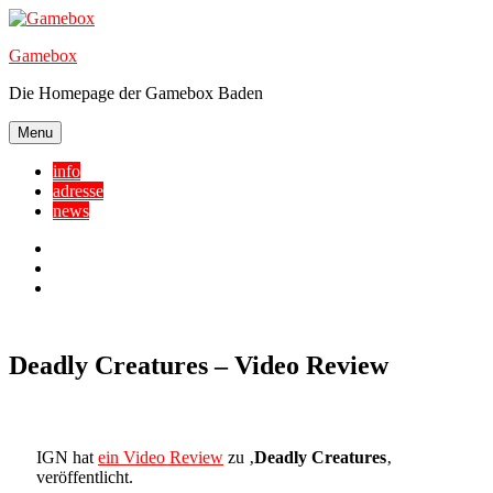
Skip
to
Gamebox
content
Die Homepage der Gamebox Baden
Menu
info
adresse
news
Facebook
YouTube
Twitter
Deadly Creatures – Video Review
IGN hat
ein Video Review
zu ‚
Deadly Creatures
‚
veröffentlicht.