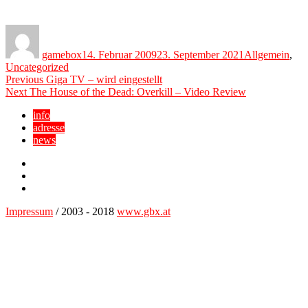
Author
Posted
Categories
on
gamebox
14. Februar 2009
23. September 2021
Allgemein
,
Uncategorized
Beitragsnavigation
Previous
Previous
Giga TV – wird eingestellt
Next
post:
Next
The House of the Dead: Overkill – Video Review
post:
info
adresse
news
Facebook
YouTube
Twitter
Impressum
/ 2003 - 2018
www.gbx.at