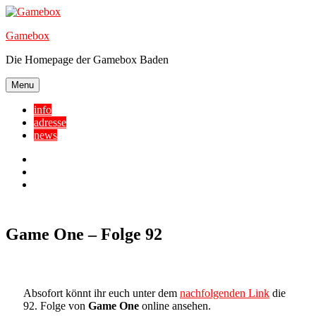
Skip
to
Gamebox
content
Die Homepage der Gamebox Baden
Menu
info
adresse
news
Facebook
YouTube
Twitter
Game One – Folge 92
Absofort könnt ihr euch unter dem
nachfolgenden Link
die
92. Folge von
Game One
online ansehen.