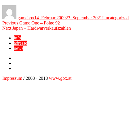
Author
Posted
Categories
on
gamebox
14. Februar 2009
23. September 2021
Uncategorized
Beitragsnavigation
Previous
Previous
Game One – Folge 92
Next
post:
Next
Japan – Hardwarverkaufszahlen
post:
info
adresse
news
Facebook
YouTube
Twitter
Impressum
/ 2003 - 2018
www.gbx.at