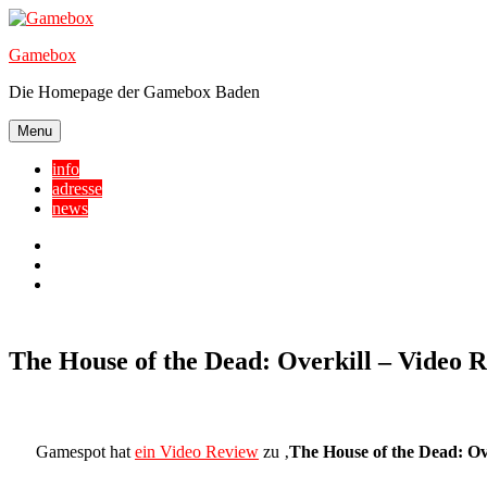
Skip
to
Gamebox
content
Die Homepage der Gamebox Baden
Menu
info
adresse
news
Facebook
YouTube
Twitter
The House of the Dead: Overkill – Video 
Gamespot hat
ein Video Review
zu ‚
The House of the Dead: Ov