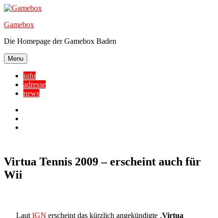
Skip
to
Gamebox
content
Die Homepage der Gamebox Baden
Menu
info
adresse
news
Facebook
YouTube
Twitter
Virtua Tennis 2009 – erscheint auch für
Wii
Laut
IGN
erscheint das kürzlich angekündigte ‚
Virtua