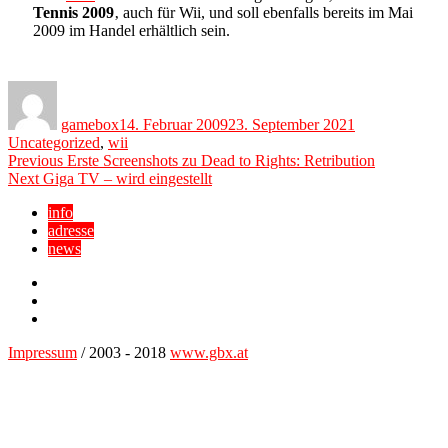
Tennis 2009
‚ auch für Wii, und soll ebenfalls bereits im Mai
2009 im Handel erhältlich sein.
Author
Posted
Categories
on
gamebox
14. Februar 2009
23. September 2021
Uncategorized
,
wii
Beitragsnavigation
Previous
Previous
Erste Screenshots zu Dead to Rights: Retribution
Next
post:
Next
Giga TV – wird eingestellt
post:
info
adresse
news
Facebook
YouTube
Twitter
Impressum
/ 2003 - 2018
www.gbx.at