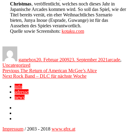
Christmas
‚ veröffentlicht, welches noch dieses Jahr in
Japanische Arcades kommen wird. So soll das Spiel, wie der
Titel bereits verrät, ein eher Weihnachtliches Szenario
bieten, Junya Inoue (Esprade, Guwange) ist für das
Aussehen des Spieles verantwortlich.
Quelle sowie Screenshots:
kotaku.com
Author
Posted
Categories
on
gamebox
20. Februar 2009
23. September 2021
arcade
,
Uncategorized
Beitragsnavigation
Previous
Previous
The Return of American McGee’s Alice
Next
post:
Next
Rock Band – DLC für nächste Woche
post:
info
adresse
news
Facebook
YouTube
Twitter
Impressum
/ 2003 - 2018
www.gbx.at