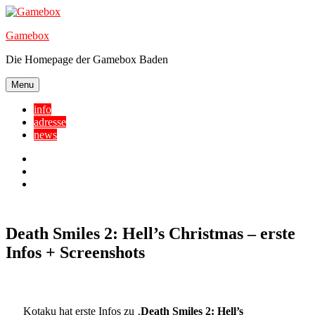
Skip
to
Gamebox
content
Die Homepage der Gamebox Baden
Menu
info
adresse
news
Facebook
YouTube
Twitter
Death Smiles 2: Hell’s Christmas – erste
Infos + Screenshots
Kotaku hat erste Infos zu ‚
Death Smiles 2: Hell’s