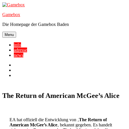
Skip
to
Gamebox
content
Die Homepage der Gamebox Baden
Menu
info
adresse
news
Facebook
YouTube
Twitter
The Return of American McGee’s Alice
EA hat offiziell die Entwicklung von ‚
The Return of
American McGee’s Alice
‚ bekannt gegeben. Es handelt