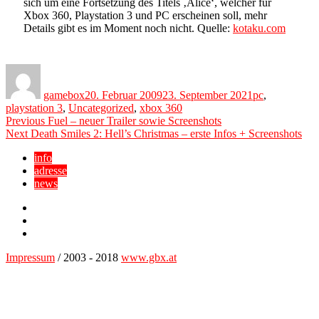
sich um eine Fortsetzung des Titels ‚Alice‘, welcher für
Xbox 360, Playstation 3 und PC erscheinen soll, mehr
Details gibt es im Moment noch nicht. Quelle:
kotaku.com
Author
Posted
Categories
on
gamebox
20. Februar 2009
23. September 2021
pc
,
playstation 3
,
Uncategorized
,
xbox 360
Beitragsnavigation
Previous
Previous
Fuel – neuer Trailer sowie Screenshots
Next
post:
Next
Death Smiles 2: Hell’s Christmas – erste Infos + Screenshots
post:
info
adresse
news
Facebook
YouTube
Twitter
Impressum
/ 2003 - 2018
www.gbx.at