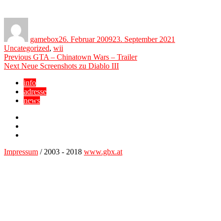
Author
Posted
Categories
on
gamebox
26. Februar 2009
23. September 2021
Uncategorized
,
wii
Beitragsnavigation
Previous
Previous
GTA – Chinatown Wars – Trailer
Next
post:
Next
Neue Screenshots zu Diablo III
post:
info
adresse
news
Facebook
YouTube
Twitter
Impressum
/ 2003 - 2018
www.gbx.at