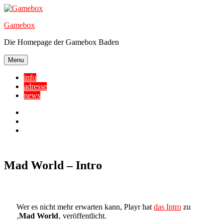
Skip
to
Gamebox
content
Die Homepage der Gamebox Baden
Menu
info
adresse
news
Facebook
YouTube
Twitter
Mad World – Intro
Wer es nicht mehr erwarten kann, Playr hat
das Intro
zu
‚
Mad World
‚ veröffentlicht.