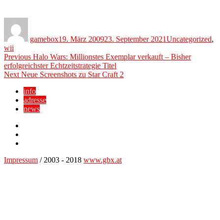
Author
Posted
Categories
on
gamebox
19. März 2009
23. September 2021
Uncategorized
,
wii
Beitragsnavigation
Previous
Previous
Halo Wars: Millionstes Exemplar verkauft – Bisher
post:
erfolgreichster Echtzeitstrategie Titel
Next
Next
Neue Screenshots zu Star Craft 2
post:
info
adresse
news
Facebook
YouTube
Twitter
Impressum
/ 2003 - 2018
www.gbx.at