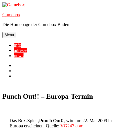
Skip
to
Gamebox
content
Die Homepage der Gamebox Baden
Menu
info
adresse
news
Facebook
YouTube
Twitter
Punch Out!! – Europa-Termin
Das Box-Spiel ‚
Punch Out!!
‚ wird am 22. Mai 2009 in
Europa erscheinen. Quelle:
VG247.com