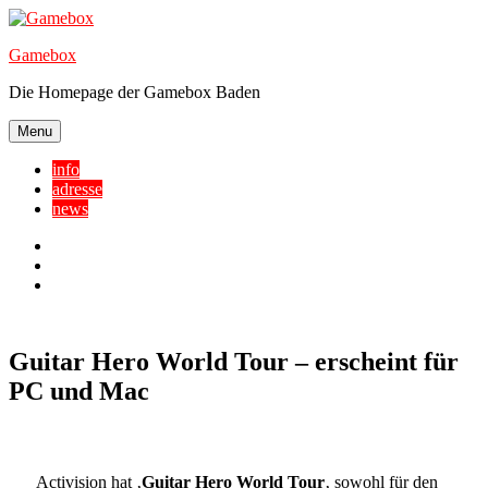
Skip
to
Gamebox
content
Die Homepage der Gamebox Baden
Menu
info
adresse
news
Facebook
YouTube
Twitter
Guitar Hero World Tour – erscheint für
PC und Mac
Activision hat ‚
Guitar Hero World Tour
‚ sowohl für den