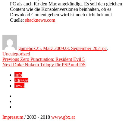
PC als auch für den Mac angekündigt. Es soll den gleichen
Content wie die Konsolenversionen beinhalten, ob es
Download Content geben wird ist noch nicht bekannt.
Quelle:
shacknews.com
Author
Posted
Categories
on
gamebox
25. März 2009
23. September 2021
pc
,
Uncategorized
Beitragsnavigation
Previous
Previous
Zero Punctuation: Resident Evil 5
Next
post:
Next
Duke Nukem Trilogy für PSP und DS
post:
info
adresse
news
Facebook
YouTube
Twitter
Impressum
/ 2003 - 2018
www.gbx.at