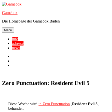
Skip
to
Gamebox
content
Die Homepage der Gamebox Baden
Menu
info
adresse
news
Facebook
YouTube
Twitter
Zero Punctuation: Resident Evil 5
Diese Woche wird
in Zero Punctuation
‚
Resident Evil 5
‚
behandelt.