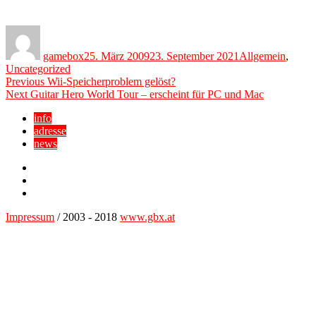
Author
Posted
Categories
on
gamebox
25. März 2009
23. September 2021
Allgemein
,
Uncategorized
Beitragsnavigation
Previous
Previous
Wii-Speicherproblem gelöst?
Next
post:
Next
Guitar Hero World Tour – erscheint für PC und Mac
post:
info
adresse
news
Facebook
YouTube
Twitter
Impressum
/ 2003 - 2018
www.gbx.at