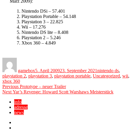
März 2009):
Nintendo DSi – 57.401
Playstation Portable – 54.148
Playstation 3 – 22.825
Wii – 17.276
Nintendo DS lite – 8.408
Playstation 2 – 5.246
Xbox 360 – 4.849
Author
Posted
Categories
on
gamebox
5. April 2009
23. September 2021
nintendo ds
,
playstation 2
,
playstation 3
,
playstation portable
,
Uncategorized
,
wii
,
xbox 360
Beitragsnavigation
Previous
Previous
Prototype – neuer Trailer
Next
post:
Next
Yar’s Revenge: Howard Scott Warshaws Meisterstück
post:
info
adresse
news
Facebook
YouTube