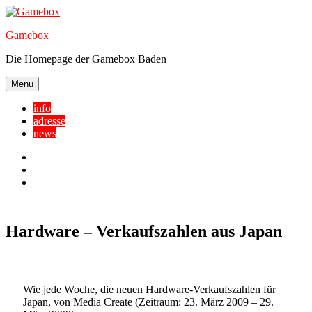
Skip
to
Gamebox
content
Die Homepage der Gamebox Baden
Menu
info
adresse
news
Facebook
YouTube
Twitter
Hardware – Verkaufszahlen aus Japan
Wie jede Woche, die neuen Hardware-Verkaufszahlen für
Japan, von Media Create (Zeitraum: 23. März 2009 – 29.