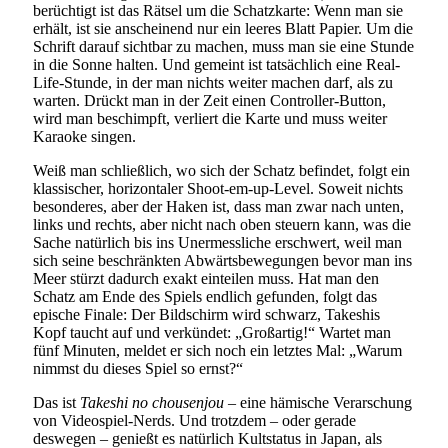
berüchtigt ist das Rätsel um die Schatzkarte: Wenn man sie
erhält, ist sie anscheinend nur ein leeres Blatt Papier. Um die
Schrift darauf sichtbar zu machen, muss man sie eine Stunde
in die Sonne halten. Und gemeint ist tatsächlich eine Real-
Life-Stunde, in der man nichts weiter machen darf, als zu
warten. Drückt man in der Zeit einen Controller-Button,
wird man beschimpft, verliert die Karte und muss weiter
Karaoke singen.
Weiß man schließlich, wo sich der Schatz befindet, folgt ein
klassischer, horizontaler Shoot-em-up-Level. Soweit nichts
besonderes, aber der Haken ist, dass man zwar nach unten,
links und rechts, aber nicht nach oben steuern kann, was die
Sache natürlich bis ins Unermessliche erschwert, weil man
sich seine beschränkten Abwärtsbewegungen bevor man ins
Meer stürzt dadurch exakt einteilen muss. Hat man den
Schatz am Ende des Spiels endlich gefunden, folgt das
epische Finale: Der Bildschirm wird schwarz, Takeshis
Kopf taucht auf und verkündet: „Großartig!“ Wartet man
fünf Minuten, meldet er sich noch ein letztes Mal: „Warum
nimmst du dieses Spiel so ernst?“
Das ist
Takeshi no chousenjou
– eine hämische Verarschung
von Videospiel-Nerds. Und trotzdem – oder gerade
deswegen – genießt es natürlich Kultstatus in Japan, als