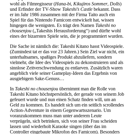
wohl als Filmregisseur (
Hana-bi
,
Kikujiros Sommer
,
Dolls
)
und Erfinder der TV-Show
Takeshi’s Castle
bekannt. Dass
er im Jahr 1986 zusammen mit der Firma Taito auch ein
Spiel für das Nintendo Famicom entwickelt hat, wissen
hingegen die wenigsten. Es trägt den Namen
Takeshi no
chousenjou
(„Takeshis Herausforderung“) und dürfte wohl
eines der bizarrsten Spiele sein, die je programmiert wurden.
Die Sache ist nämlich die: Takeshi Kitano hasst Videospiele.
(Zumindest tat er das vor 23 Jahren.) Sein Ziel war nicht, ein
unterhaltsames, spaßiges Produkt abzuliefern, sondern
vielmehr, die Idee des Videospiels zu dekonstruieren und als
sinnlose Zeitverschwendung zu entlarven. Zusätzlich waren
angeblich viele seiner Gameplay-Ideen das Ergebnis von
ausgiebigem Sake-Genuss…
In
Takeshi no chousenjou
übernimmt man die Rolle von
Takeshi Kitano höchstpersönlich, der gerade von seinem Job
gefeuert wurde und nun einen Schatz finden will, um an
Geld zu kommen. Es handelt sich um ein seitlich scrollendes
Action-Adventure in einem Gegenwartsszenario. Um
voranzukommen muss man unter anderem Leute
verprügeln, sich betrinken, sich von seiner Frau scheiden
lassen und wiederholt Karaoke singen (über das im
Controller eingebaute Mikrofon des Famicom). Besonders