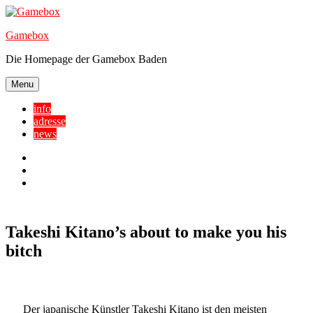
Skip
to
Gamebox
content
Die Homepage der Gamebox Baden
Menu
info
adresse
news
Facebook
YouTube
Twitter
Takeshi Kitano’s about to make you his
bitch
Der japanische Künstler Takeshi Kitano ist den meisten