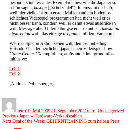
besonders interessantes Exemplar eines, wie die Japaner so
schön sagen,
kusoge
(„Scheißspiel“). Interessant deshalb,
weil hier vielleicht zum ersten Mal jemand ein bodenlos
schlechtes Videospiel programmiert hat, nicht weil er es
nicht besser kann, sondern weil er damit etwas ausdrücken
will. Message über Unterhaltungswert – damit ist
Takeshi no
chousenjou
wohl das einzige
art game
auf dem Famicom.
Wer das Spiel in Aktion sehen will, dem sei unbedingt
Episode Eins der herrlichen japanischen Videospielshow
Game Center CX
empfohlen, amüsante Hintergrundinfos
inklusive:
Teil 1
Teil 2
[Andreas Dobersberger]
Author
Posted
Categories
on
retro
10. Mai 2009
23. September 2021
retro
,
Uncategorized
Beitragsnavigation
Previous
Previous
Japan – Hardware-Verkaufszahlen
Next
post:
Next
Deal of the Week: GEHIRNTRAINING zum halben Preis
post: