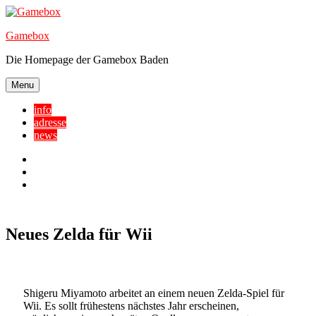
Skip
to
Gamebox
content
Die Homepage der Gamebox Baden
Menu
info
adresse
news
Facebook
YouTube
Twitter
Neues Zelda für Wii
Shigeru Miyamoto arbeitet an einem neuen Zelda-Spiel für
Wii. Es sollt frühestens nächstes Jahr erscheinen,