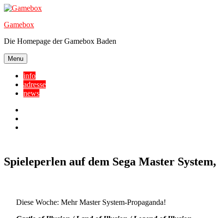
Skip
to
Gamebox
content
Die Homepage der Gamebox Baden
Menu
info
adresse
news
Facebook
YouTube
Twitter
Spieleperlen auf dem Sega Master System,
Diese Woche: Mehr Master System-Propaganda!