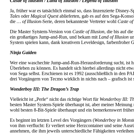
Castle of Illusion / Land of Illusion / Legend of Illusion
Ja, früher war es tatsächlich einmal so, dass linzenzierte Disn
Tales
oder
Magical Quest
ablieferten, gab es auf den Sega-Konso
die
… of Illusion
-Serie, deren bekannteste Vertreter wohl
Caste of 
Die Master Sytstem-Version von
Castle of Illusion
, die bis auf d
ein großartiges Jump-and-Run, und bekam mit
Land of Illusion
u
System spielen kann, dank kreativem Leveldesign, farbenfroher G
Ninja Gaiden
Wer eine waschechte Jump-and-Run-Herausforderung sucht, ist hi
Überleben zu können. Es handelt sich hierbei allerdings nicht et
von Sega selbst. Erschienen ist es 1992 (ausschließlich in den 
drei Vorgängern von Tecmo wirklich in nichts nach – grafisch ist
Wonderboy III: The Dragon’s Trap
Vielleicht ist „Perle“ nicht das richtige Wort für
Wonderboy III: T
besten Master System-Spiele überhaupt ist, aber meiner Meinung n
wohl besten 8-Bit-Spiele überhaupt und ein bemerkenswert früh
Es beginnt im letzten Level des Vorgängers (
Wonderboy in Monst
von ihm verflucht: Er verliert seine Herzcontainer und seine Aus
annehmen, die ihm jeweils unterschiedliche Fähigkeiten verleihen