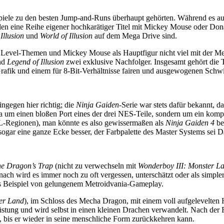
ey-Spiele zu den besten Jump-and-Runs überhaupt gehörten. Während es
len eine Reihe eigener hochkarätiger Titel mit Mickey Mouse oder Donal
Illusion
und
World of Illusion
auf dem Mega Drive sind.
ie Level-Themen und Mickey Mouse als Hauptfigur nicht viel mit der M
nd
Legend of Illusion
zwei exklusive Nachfolger. Insgesamt gehört die
rafik und einem für 8-Bit-Verhältnisse fairen und ausgewogenen Schwi
ngegen hier richtig; die
Ninja Gaiden
-Serie war stets dafür bekannt, 
wa um einen bloßen Port eines der drei NES-Teile, sondern um ein komp
PAL-Regionen), man könnte es also gewissermaßen als
Ninja Gaiden 4
bez
 sogar eine ganze Ecke besser, der Farbpalette des Master Systems sei 
he Dragon’s Trap
(nicht zu verwechseln mit
Wonderboy III: Monster L
ach wird es immer noch zu oft vergessen, unterschätzt oder als simple
es Beispiel von gelungenem Metroidvania-Gameplay.
er Land
), im Schloss des Mecha Dragon, mit einem voll aufgelevelten 
rüstung und wird selbst in einen kleinen Drachen verwandelt. Nach der
, bis er wieder in seine menschliche Form zurückkehren kann.