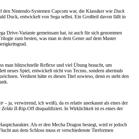
 auf den Nintendo-Systemen Capcom war, die Klassiker wie
Duck
d Duck, entwickelt von Sega selbst. Ein Großteil davon fällt in
ega Drive-Variante gemeinsam hat, ist auch für sich genommen
 Trilogie zum besten, was man in dem Genre auf dem Master
erigkeitsgrad.
dass man blitzschnelle Reflexe und viel Übung braucht, um
lett neues Spiel, entwickelt nicht von Tecmo, sondern abermals
eichnen. Verdient hätte es diesen Titel sowieso, denn es steht den
Dank.
air
– ja, verwirrend, ich weiß), da es relativ anerkannt als eines der
r
Zelda II
-Rip-Off disqualifiziert. In Wirklichkeit ist es eines der
Hauptcharakter. Als er den Mecha Dragon besiegt, wird er jedoch
 Flucht aus dem Schloss muss er verschiedenste Tierformen