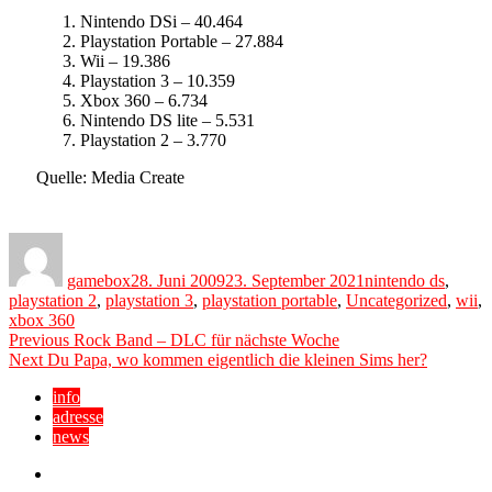
Nintendo DSi – 40.464
Playstation Portable – 27.884
Wii – 19.386
Playstation 3 – 10.359
Xbox 360 – 6.734
Nintendo DS lite – 5.531
Playstation 2 – 3.770
Quelle: Media Create
Author
Posted
Categories
on
gamebox
28. Juni 2009
23. September 2021
nintendo ds
,
playstation 2
,
playstation 3
,
playstation portable
,
Uncategorized
,
wii
,
xbox 360
Beitragsnavigation
Previous
Previous
Rock Band – DLC für nächste Woche
Next
post:
Next
Du Papa, wo kommen eigentlich die kleinen Sims her?
post:
info
adresse
news
Facebook