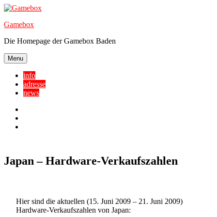
Skip
to
Gamebox
content
Die Homepage der Gamebox Baden
Menu
info
adresse
news
Facebook
YouTube
Twitter
Japan – Hardware-Verkaufszahlen
Hier sind die aktuellen (15. Juni 2009 – 21. Juni 2009)
Hardware-Verkaufszahlen von Japan: