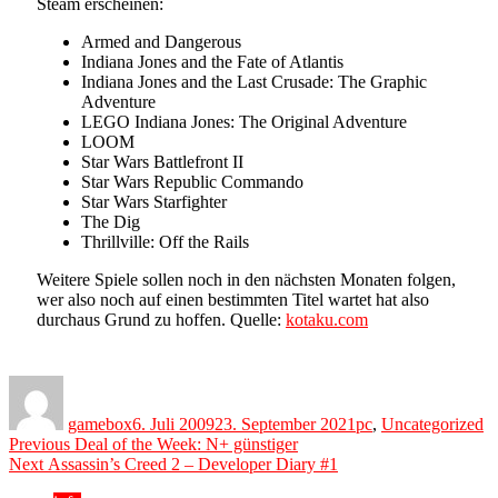
Steam erscheinen:
Armed and Dangerous
Indiana Jones and the Fate of Atlantis
Indiana Jones and the Last Crusade: The Graphic
Adventure
LEGO Indiana Jones: The Original Adventure
LOOM
Star Wars Battlefront II
Star Wars Republic Commando
Star Wars Starfighter
The Dig
Thrillville: Off the Rails
Weitere Spiele sollen noch in den nächsten Monaten folgen,
wer also noch auf einen bestimmten Titel wartet hat also
durchaus Grund zu hoffen. Quelle:
kotaku.com
Author
Posted
Categories
on
gamebox
6. Juli 2009
23. September 2021
pc
,
Uncategorized
Beitragsnavigation
Previous
Previous
Deal of the Week: N+ günstiger
Next
post:
Next
Assassin’s Creed 2 – Developer Diary #1
post: