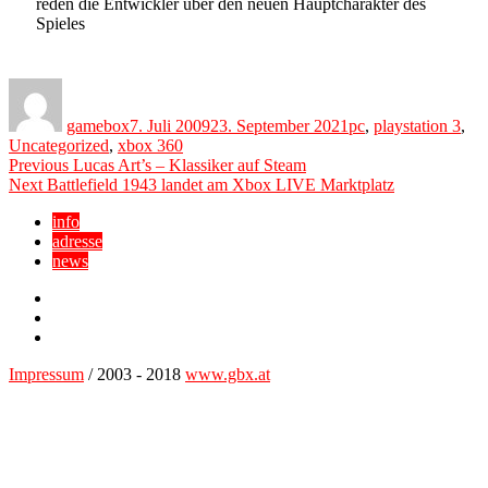
reden die Entwickler über den neuen Hauptcharakter des
Spieles
Author
Posted
Categories
on
gamebox
7. Juli 2009
23. September 2021
pc
,
playstation 3
,
Uncategorized
,
xbox 360
Beitragsnavigation
Previous
Previous
Lucas Art’s – Klassiker auf Steam
Next
post:
Next
Battlefield 1943 landet am Xbox LIVE Marktplatz
post:
info
adresse
news
Facebook
YouTube
Twitter
Impressum
/ 2003 - 2018
www.gbx.at