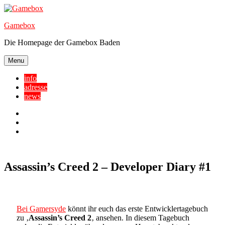
Skip
to
Gamebox
content
Die Homepage der Gamebox Baden
Menu
info
adresse
news
Facebook
YouTube
Twitter
Assassin’s Creed 2 – Developer Diary #1
Bei Gamersyde
könnt ihr euch das erste Entwicklertagebuch
zu ‚
Assassin’s Creed 2
‚ ansehen. In diesem Tagebuch