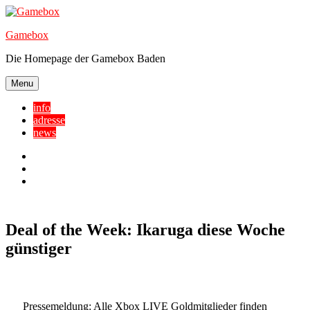
Skip
to
Gamebox
content
Die Homepage der Gamebox Baden
Menu
info
adresse
news
Facebook
YouTube
Twitter
Deal of the Week: Ikaruga diese Woche
günstiger
Pressemeldung
: Alle Xbox LIVE Goldmitglieder finden