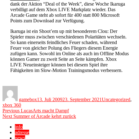
dank der Aktion “Deal of the Week”, diese Woche Ikaruga
verbilligt auf dem Xbox LIVE Markplatz wieder. Das
Arcade Game steht ab sofort für 400 statt 800 Microsoft
Points zum Download zur Verfügung.
Ikaruga ist ein Shoot’em up mit besonderem Clou: Der
Spieler muss zwischen verschiedenen Polaritäten wechseln.
So kann einerseits feindliches Feuer schaden, während
Feuer von gleicher Polung des Fliegers diesem Energie
zufügen kann. Sowohl im Online als auch im Offline Modus
können Gamer zu zweit Seite an Seite kämpfen. Xbox
LIVE Neueinsteiger können bei diesem Spiel ihre
Fähigkeiten im Slow-Motion Trainingsmodus verbessern.
Author
Posted
Categories
on
gamebox
13. Juli 2009
23. September 2021
Uncategorized
,
xbox 360
Beitragsnavigation
Previous
Previous
LucasArts macht Dampf
Next
post:
Next
Summer of Arcade kehrt zurück
post:
info
adresse
news