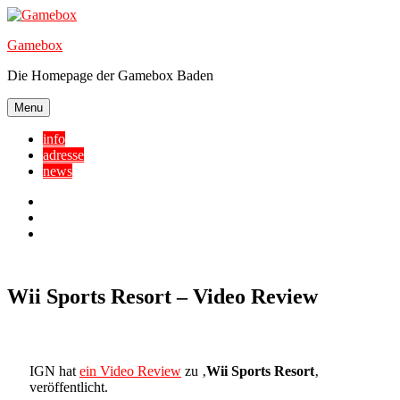
Skip
to
Gamebox
content
Die Homepage der Gamebox Baden
Menu
info
adresse
news
Facebook
YouTube
Twitter
Wii Sports Resort – Video Review
IGN hat
ein Video Review
zu ‚
Wii Sports Resort
‚
veröffentlicht.