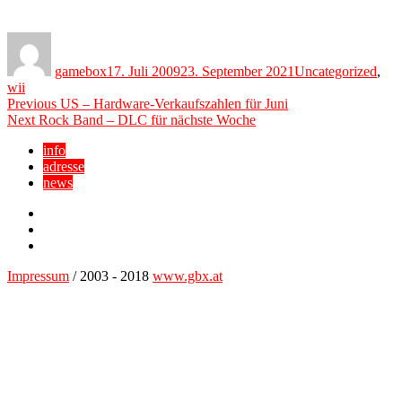
Author
Posted
Categories
on
gamebox
17. Juli 2009
23. September 2021
Uncategorized
,
wii
Beitragsnavigation
Previous
Previous
US – Hardware-Verkaufszahlen für Juni
Next
post:
Next
Rock Band – DLC für nächste Woche
post:
info
adresse
news
Facebook
YouTube
Twitter
Impressum
/ 2003 - 2018
www.gbx.at