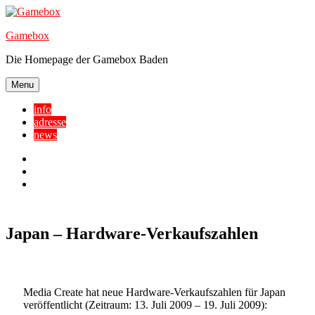
Skip
to
Gamebox
content
Die Homepage der Gamebox Baden
Menu
info
adresse
news
Facebook
YouTube
Twitter
Japan – Hardware-Verkaufszahlen
Media Create hat neue Hardware-Verkaufszahlen für Japan
veröffentlicht (Zeitraum: 13. Juli 2009 – 19. Juli 2009):