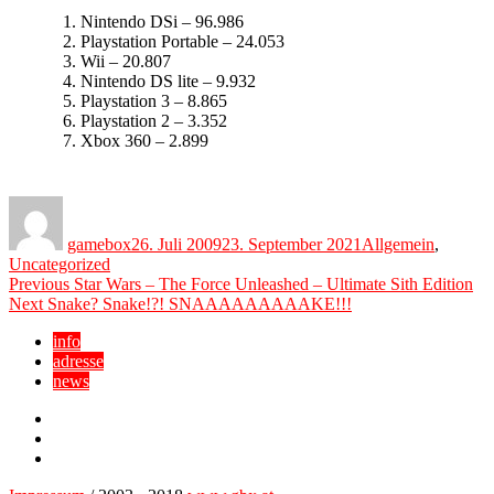
Nintendo DSi – 96.986
Playstation Portable – 24.053
Wii – 20.807
Nintendo DS lite – 9.932
Playstation 3 – 8.865
Playstation 2 – 3.352
Xbox 360 – 2.899
Author
Posted
Categories
on
gamebox
26. Juli 2009
23. September 2021
Allgemein
,
Uncategorized
Beitragsnavigation
Previous
Previous
Star Wars – The Force Unleashed – Ultimate Sith Edition
Next
post:
Next
Snake? Snake!?! SNAAAAAAAAAKE!!!
post:
info
adresse
news
Facebook
YouTube
Twitter