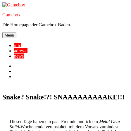
Skip
to
Gamebox
content
Die Homepage der Gamebox Baden
Menu
info
adresse
news
Facebook
YouTube
Twitter
Snake? Snake!?! SNAAAAAAAAAKE!!!
Dieser Tage haben ein paar Freunde und ich ein
Metal Gear
Solid
-Wochenende veranstaltet, mit dem Vorsatz zumindest