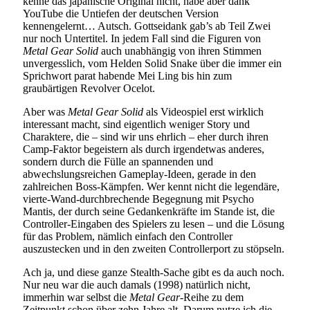
kenne das japanische Original nicht, habe aber dank
YouTube die Untiefen der deutschen Version
kennengelernt… Autsch. Gottseidank gab’s ab Teil Zwei
nur noch Untertitel. In jedem Fall sind die Figuren von
Metal Gear Solid
auch unabhängig von ihren Stimmen
unvergesslich, vom Helden Solid Snake über die immer ein
Sprichwort parat habende Mei Ling bis hin zum
graubärtigen Revolver Ocelot.
Aber was
Metal Gear Solid
als Videospiel erst wirklich
interessant macht, sind eigentlich weniger Story und
Charaktere, die – sind wir uns ehrlich – eher durch ihren
Camp-Faktor begeistern als durch irgendetwas anderes,
sondern durch die Fülle an spannenden und
abwechslungsreichen Gameplay-Ideen, gerade in den
zahlreichen Boss-Kämpfen. Wer kennt nicht die legendäre,
vierte-Wand-durchbrechende Begegnung mit Psycho
Mantis, der durch seine Gedankenkräfte im Stande ist, die
Controller-Eingaben des Spielers zu lesen – und die Lösung
für das Problem, nämlich einfach den Controller
auszustecken und in den zweiten Controllerport zu stöpseln.
Ach ja, und diese ganze Stealth-Sache gibt es da auch noch.
Nur neu war die auch damals (1998) natürlich nicht,
immerhin war selbst die
Metal Gear
-Reihe zu dem
Zeitpunkt schon über zehn Jahre alt. Darum nutze ich die