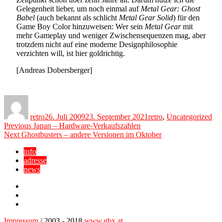
Gelegenheit lieber, um noch einmal auf
Metal Gear: Ghost
Babel
(auch bekannt als schlicht
Metal Gear Solid
) für den
Game Boy Color hinzuweisen: Wer sein
Metal Gear
mit
mehr Gameplay und weniger Zwischensequenzen mag, aber
trotzdem nicht auf eine moderne Designphilosophie
verzichten will, ist hier goldrichtig.
[Andreas Dobersberger]
Author
Posted
Categories
on
retro
26. Juli 2009
23. September 2021
retro
,
Uncategorized
Beitragsnavigation
Previous
Previous
Japan – Hardware-Verkaufszahlen
Next
post:
Next
Ghostbusters – andere Versionen im Oktober
post:
info
adresse
news
Facebook
YouTube
Twitter
Impressum
/ 2003 - 2018
www.gbx.at