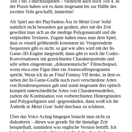
Teil 1 bis 3 durchzuspielen – vielleicht auch noch Teil 4. In
der Praxis haben wir es dann insgesamt bis zur Hälfte des
zweiten Teils geschafft, immerhin!
Als Spiel aus der PlayStation-Ära ist
Metal Gear Solid
natürlich nicht besonders gut gealtert, aber mit der Zeit
gewöhnt man sich an die niedrige Polygonanzahl und die
verpixelten Texturen. Zugute halten muss man dem Spiel,
dass es visuell größtenteils konsistent ist: Vorgerenderte
Sequenzen gibt es nicht, so gut wie alles wird mit der In-
Game-3D-Engine dargestellt; dann gibt es noch die Codec-
Konversationen mit gezeichneten Charakterportraits und
sehr selten eingestreute „dokumentarische“ Filmschnipsel,
wenn etwa eine Figur über ein Atomwaffenprogramm
spricht. Wenn ich da an
Final Fantasy VII
denke, in dem es
neben der In-Game-Grafik noch zwei verschiedene Arten
von Rendersequenzen gab und somit insgesamt drei optisch
komplett unterschiedliche Arten von Charaktermodellen,
zudem die Kombination von vorberechneten Hintergründen
und Polygonfiguren und -gegenständen, dann weiß ich die
Ästhetik in
Metal Gear Solid
durchaus zu schätzen.
Über das Voice Acting hingegen braucht man nicht zu
diskutieren – dieses war gerade für die damalige Zeit
beispielhaft, zumindest was englische Version betrifft. Ich