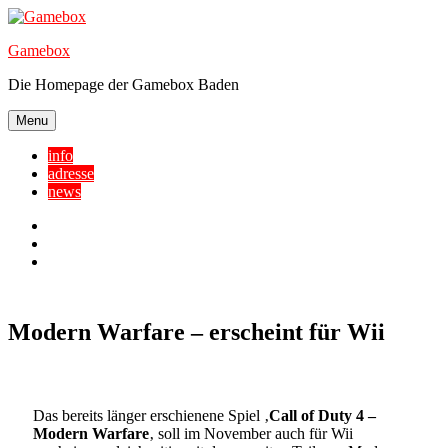
Skip
to
Gamebox
content
Die Homepage der Gamebox Baden
Menu
info
adresse
news
Facebook
YouTube
Twitter
Modern Warfare – erscheint für Wii
Das bereits länger erschienene Spiel ‚
Call of Duty 4 –
Modern Warfare
‚ soll im November auch für Wii