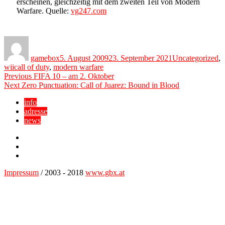
erscheinen, gleichzeitig mit dem zweiten Teil von Modern
Warfare. Quelle:
vg247.com
Author
Posted
Categories
on
gamebox
5. August 2009
23. September 2021
Uncategorized
,
Tags
wii
call of duty
,
modern warfare
Beitragsnavigation
Previous
Previous
FIFA 10 – am 2. Oktober
Next
post:
Next
Zero Punctuation: Call of Juarez: Bound in Blood
post:
info
adresse
news
Facebook
YouTube
Twitter
Impressum
/ 2003 - 2018
www.gbx.at