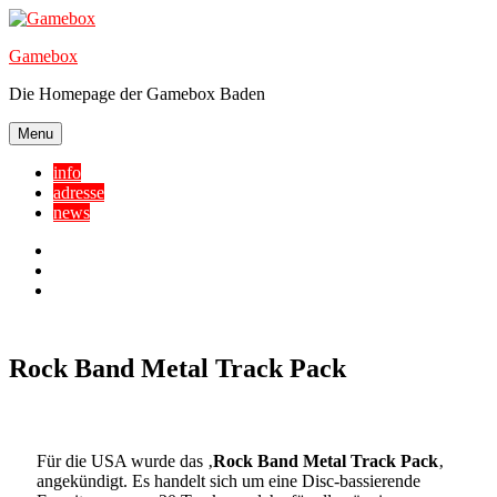
Skip
to
Gamebox
content
Die Homepage der Gamebox Baden
Menu
info
adresse
news
Facebook
YouTube
Twitter
Rock Band Metal Track Pack
Für die USA wurde das ‚
Rock Band Metal Track Pack
‚
angekündigt. Es handelt sich um eine Disc-bassierende