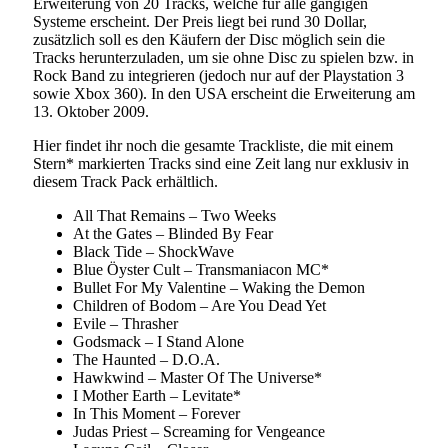
Erweiterung von 20 Tracks, welche für alle gängigen
Systeme erscheint. Der Preis liegt bei rund 30 Dollar,
zusätzlich soll es den Käufern der Disc möglich sein die
Tracks herunterzuladen, um sie ohne Disc zu spielen bzw. in
Rock Band zu integrieren (jedoch nur auf der Playstation 3
sowie Xbox 360). In den USA erscheint die Erweiterung am
13. Oktober 2009.
Hier findet ihr noch die gesamte Trackliste, die mit einem
Stern* markierten Tracks sind eine Zeit lang nur exklusiv in
diesem Track Pack erhältlich.
All That Remains – Two Weeks
At the Gates – Blinded By Fear
Black Tide – ShockWave
Blue Öyster Cult – Transmaniacon MC*
Bullet For My Valentine – Waking the Demon
Children of Bodom – Are You Dead Yet
Evile – Thrasher
Godsmack – I Stand Alone
The Haunted – D.O.A.
Hawkwind – Master Of The Universe*
I Mother Earth – Levitate*
In This Moment – Forever
Judas Priest – Screaming for Vengeance