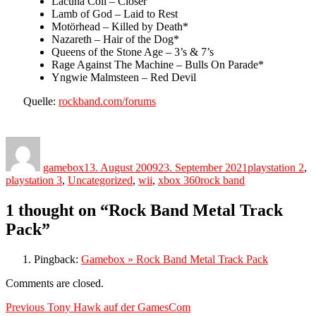
Lacuna Coil – Closer
Lamb of God – Laid to Rest
Motörhead – Killed by Death*
Nazareth – Hair of the Dog*
Queens of the Stone Age – 3’s & 7’s
Rage Against The Machine – Bulls On Parade*
Yngwie Malmsteen – Red Devil
Quelle:
rockband.com/forums
Author
Posted
Categories
on
gamebox
13. August 2009
23. September 2021
playstation 2
,
Tags
playstation 3
,
Uncategorized
,
wii
,
xbox 360
rock band
1 thought on “Rock Band Metal Track
Pack”
Pingback:
Gamebox » Rock Band Metal Track Pack
Comments are closed.
Beitragsnavigation
Previous
Previous
Tony Hawk auf der GamesCom