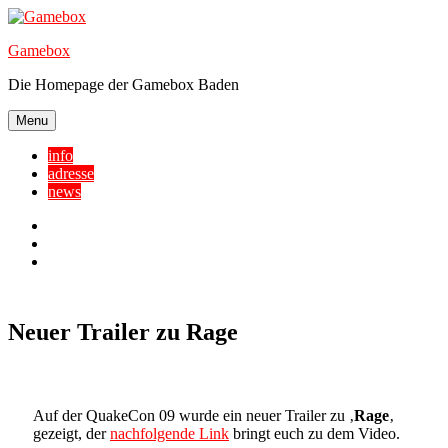
Skip
to
Gamebox
content
Die Homepage der Gamebox Baden
Menu
info
adresse
news
Facebook
YouTube
Twitter
Neuer Trailer zu Rage
Auf der QuakeCon 09 wurde ein neuer Trailer zu ‚
Rage
‚
gezeigt, der
nachfolgende Link
bringt euch zu dem Video.