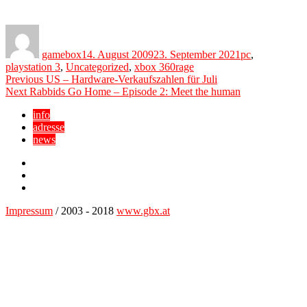
Author
Posted
Categories
on
gamebox
14. August 2009
23. September 2021
pc
,
Tags
playstation 3
,
Uncategorized
,
xbox 360
rage
Beitragsnavigation
Previous
Previous
US – Hardware-Verkaufszahlen für Juli
Next
post:
Next
Rabbids Go Home – Episode 2: Meet the human
post:
info
adresse
news
Facebook
YouTube
Twitter
Impressum
/ 2003 - 2018
www.gbx.at